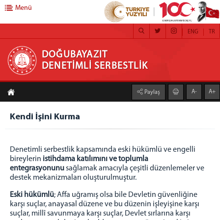
Menü
ENG
TR
DOĞUBAYAZIT DENETİMLİ SERBESTLİK
DOĞUBAYAZIT
DENETİMLİ SERBESTLİK
DENETİMLİ SERBESTLİK
A-
A+
Paylaş
Hakkımızda
Misyon
Kendi İşini Kurma
Vizyon
Yetki Alanı
Denetimli serbestlik kapsamında eski hükümlü ve engelli
FAALİYETLERİMİZ
bireylerin
istihdama katılımını ve toplumla
entegrasyonunu
sağlamak amacıyla çeşitli düzenlemeler ve
Kamu Yararına Çalışma
destek mekanizmaları oluşturulmuştur.
Adalet Ormanları
Eski hükümlü
; Affa uğramış olsa bile Devletin güvenliğine
Koruma Kurulları
karşı suçlar, anayasal düzene ve bu düzenin işleyişine karşı
Kendi İşini Kurma
suçlar, millî savunmaya karşı suçlar, Devlet sırlarına karşı