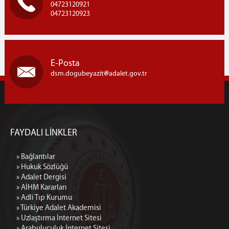
04723120921
04723120923
E-Posta
dsm.dogubeyazit
adalet.gov.tr
FAYDALI LİNKLER
» Bağlantılar
» Hukuk Sözlüğü
» Adalet Dergisi
» AİHM Kararları
» Adli Tıp Kurumu
» Türkiye Adalet Akademisi
» Uzlaştırma İnternet Sitesi
» Arabuluculuk İnternet Sitesi