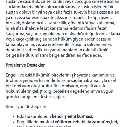
suçlar ve casusluk, cinsel saldırı veya çocuğun cinsel istismarı
Sosyal Market
suçlarından mahkûm olmamak şartıyla; kasten işlenen bir
İyileştirme Hizmetleri
suçtan dolayı bir yıl veya daha fazla süreyle hapis cezası alan
ya da ceza süresine bakılmaksızın zimmet, irtikâp, rüşvet,
Bağımlılıkla Mücadele
hırsızlık, dolandırıcılık, sahtecilik, güveni kötüye kullanma,
Çocuk Hizmetleri
hileli iflas, ihaleye fesat karıştırma, edimin ifasına fesat
karıştırma, suçtan kaynaklanan malvarlığı değerlerini aklama
Manevi Rehberlik
veya kaçakçılık suçlarından hüküm giyenlerden cezasını
Elektronik İzleme
tamamlayanlar, cezası ertelenenler, koşullu salıverilenler,
denetimli serbestlikten yararlananlardan eski hükümlü
PROJELER
belgesi ile durumlarını belgelendirenleri ifade eder.
Genel Bilgi
Projeler ve Destekler
Yürütülen Projeler
Engelli ve eski hükümlü bireylerin iş hayatına katılımını ve
GÖNÜLLÜ OL
topluma yeniden kazandırılmasını sağlamak amacıyla özel
bir komisyon oluşturulur. Bu komisyon, engelli ve eski
İLETİŞİM
hükümlülerin geliştirdiği projeleri değerlendirir ve uygun
görülen projelere destek sağlar.
Komisyon desteği ile;
Eski hükümlülerin
kendi işlerini kurması
,
Engellilerin
mesleki eğitim ve rehabilitasyon süreçleri
,