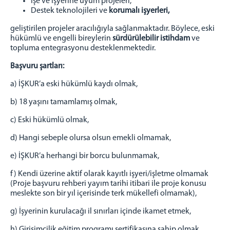
İşe ve işyerine uyum projeleri,
Destek teknolojileri ve
korumalı işyerleri,
geliştirilen projeler aracılığıyla sağlanmaktadır. Böylece, eski
hükümlü ve engelli bireylerin
sürdürülebilir istihdam
ve
topluma entegrasyonu desteklenmektedir.
Başvuru şartları:
a) İŞKUR’a eski hükümlü kaydı olmak,
b) 18 yaşını tamamlamış olmak,
c) Eski hükümlü olmak,
d) Hangi sebeple olursa olsun emekli olmamak,
e) İŞKUR’a herhangi bir borcu bulunmamak,
f) Kendi üzerine aktif olarak kayıtlı işyeri/işletme olmamak
(Proje başvuru rehberi yayım tarihi itibari ile proje konusu
meslekte son bir yıl içerisinde terk mükellefi olmamak),
g) İşyerinin kurulacağı il sınırları içinde ikamet etmek,
h) Girişimcilik eğitim programı sertifikasına sahip olmak,